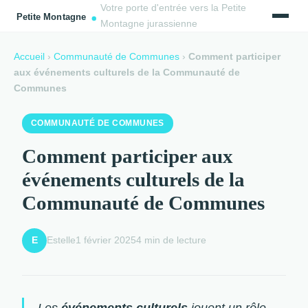
Votre porte d'entrée vers la Petite
Montagne jurassienne
Accueil
›
Communauté de Communes
›
Comment participer
aux événements culturels de la Communauté de
Communes
COMMUNAUTÉ DE COMMUNES
Comment participer aux
événements culturels de la
Communauté de Communes
Estelle
1 février 2025
4 min de lecture
E
Les
événements culturels
jouent un rôle