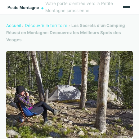
Votre porte d'entrée vers la Petite
Montagne jurassienne
Accueil
›
Découvrir le territoire
›
Les Secrets d'un Camping
Réussi en Montagne: Découvrez les Meilleurs Spots des
Vosges