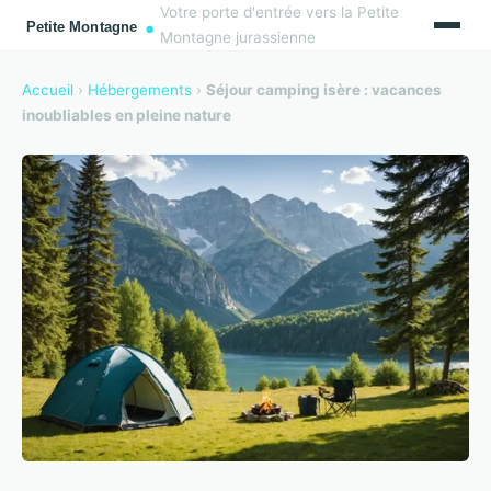
Votre porte d'entrée vers la Petite
Montagne jurassienne
Accueil
›
Hébergements
›
Séjour camping isère : vacances
inoubliables en pleine nature